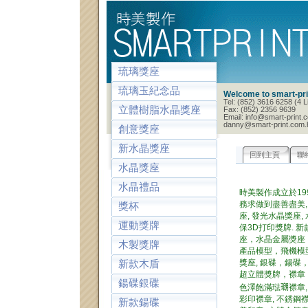
琉璃獎座
琉璃玉紀念品
Welcome to smart-pri
Tel: (852) 3616 6258 (4 
立體樹脂水晶獎座
Fax: (852) 2356 9639
Email: info@smart-print.
danny@smart-print.com.
創意獎座
新水晶獎座
回到主頁
聯
水晶獎座
水晶禮品
時美製作成立於19
務求做到盡善盡美, 
獎杯
座, 發光水晶獎座,
運動獎牌
保3D打印獎牌. 
座，水晶金屬獎座，
木製獎牌
產品模型，飛機模型
獎座, 銀碟，鍚碟，
新款木盾
超立體獎牌，襟章，
鍚碟銀碟
色澤飽滿琺𤨡襟章,
彩印襟章, 不銹鋼襟章
新款鍚碟