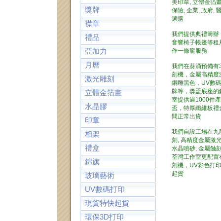
美印章, 立體金箔畫
獎牌
保險, 企業, 政府,
選購
襟章
我們提供典禮籌辦，
禮品
音響椅子帳篷等租
亞加力
作一條龍服務
月曆
我們在葵涌預備有
刻機，金屬高精度
激光雕刻
鋼雕黑色，UV數
牌等，獎盃底座的
立體金箔畫
室提供過1000
水晶膠
盃，特厚纖維板禮
間正常出貨
印章
我們自設工場在九
相架
刻, 高精度金屬激
禮盒
水晶噴砂, 金屬蝕刻
荃灣工作室更配置
錦旗
刻機，UV彩色打
起貨
玻璃藝術
UV數碼打印
現貨特快起貨
環保3D打印