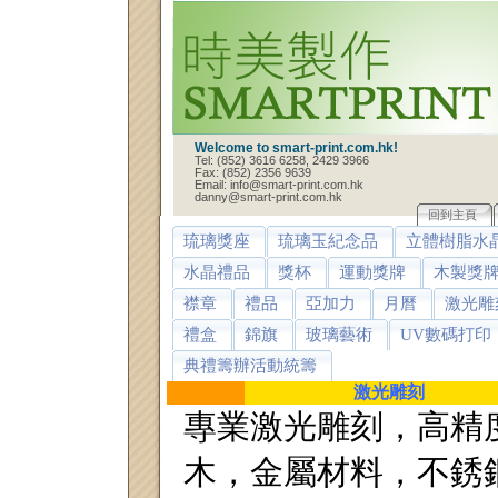
Welcome to smart-print.com.hk!
Tel: (852) 3616 6258, 2429 3966
Fax: (852) 2356 9639
Email: info@smart-print.com.hk
danny@smart-print.com.hk
回到主頁
琉璃獎座
琉璃玉紀念品
立體樹脂水
水晶禮品
獎杯
運動獎牌
木製獎
襟章
禮品
亞加力
月曆
激光雕
禮盒
錦旗
玻璃藝術
UV數碼打印
典禮籌辦活動統籌
激光雕刻
專業激光雕刻，高精
木，金屬材料，不銹