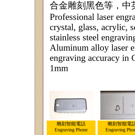
合金雕刻黑色等，中
Professional laser engr
crystal, glass, acrylic,
stainless steel engravin
Aluminum alloy laser e
engraving accuracy in 
1mm
雕刻智能電話
雕刻智能電
Engraving Phone
Engraving Pho