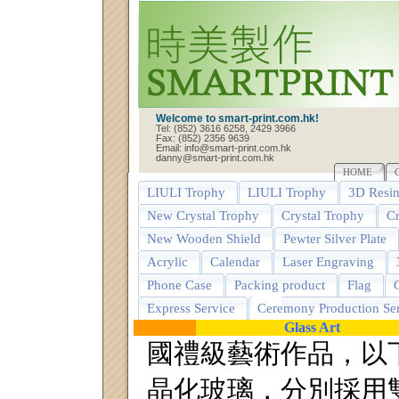
Welcome to smart-print.com.hk!
Tel: (852) 3616 6258, 2429 3966
Fax: (852) 2356 9639
Email: info@smart-print.com.hk
danny@smart-print.com.hk
HOME
LIULI Trophy
LIULI Trophy
3D Resin
New Crystal Trophy
Crystal Trophy
Cr
New Wooden Shield
Pewter Silver Plate
Acrylic
Calendar
Laser Engraving
Phone Case
Packing product
Flag
G
Express Service
Ceremony Production Ser
Glass Art
國禮級藝術作品，以
晶化玻璃，分別採用