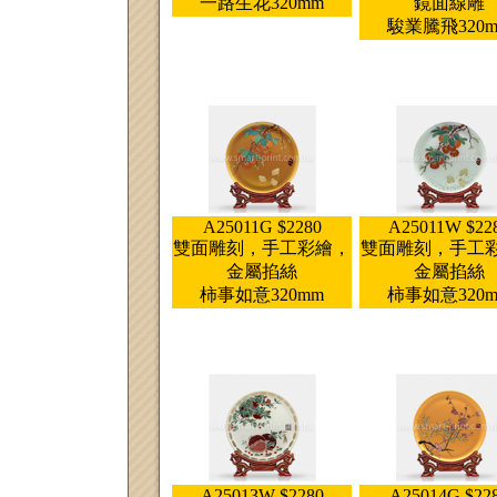
一路生花320mm
鏡面線雕
駿業騰飛320
A25011G $2280
A25011W $22
雙面雕刻，手工彩繪，
雙面雕刻，手工
金屬掐絲
金屬掐絲
柿事如意320mm
柿事如意320
A25013W $2280
A25014G $22